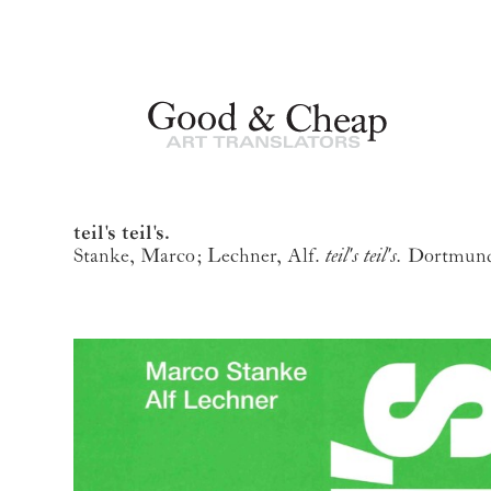
teil's teil's.
Stanke, Marco; Lechner, Alf.
teil's teil's.
Dortmun